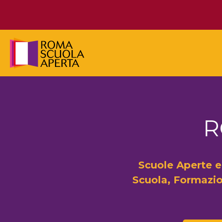
Vai
al
contenuto
R
Scuole Aperte e
Scuola, Formazio