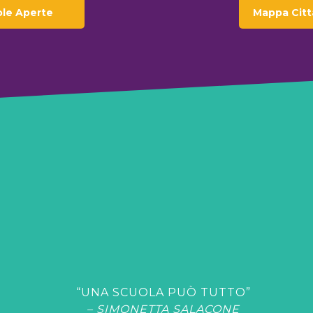
le Aperte
Mappa Citt
“UNA SCUOLA PUÒ TUTTO”
– SIMONETTA SALACONE