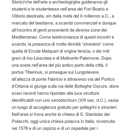
Storici/che dell’arte e archeologi/ghe guideranno gli
studenti e le studentesse nell’area dei Fori Boario e
Olitorio destinata, sin dalla metà del II millennio a.C., a
mercato del bestiame, a scambi commerciali e dunque
all’incontro di genti provenienti da diverse zone del
Mediterraneo. Come testimonianza di questi incontri e
scambi, la presenza di molte divinità “straniere” come
quella di Ercole Melquart di origine fenicia, o dei miti
greci di Ino-Leucotea e di Melicerte-Palemone. Dopo
una sosta nell’area del più antico porto della città, il
portus Tiberinus, si prosegue sul Lungotevere,
all’altezza di ponte Fabricio e attraverso via del Portico
d’Ottavia si giunge sulla via delle Botteghe Oscure, dove
scavi recenti hanno riportato alla luce strutture
identificabili con uno xenodochium (VIII sec. d.C.), ossia
un luogo di accoglienza gratuito per pellegrini e stranieri.
Nell’area si trova anche la chiesa di S. Stanislao dei
Polacchi, oggi unica chiesa polacca in Italia, ricostruita
nel 1578 e di un ospizio e di un ospedale per i