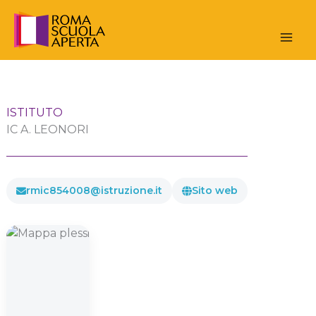
Vai
al
contenuto
ISTITUTO
IC A. LEONORI
rmic854008@istruzione.it
Sito web