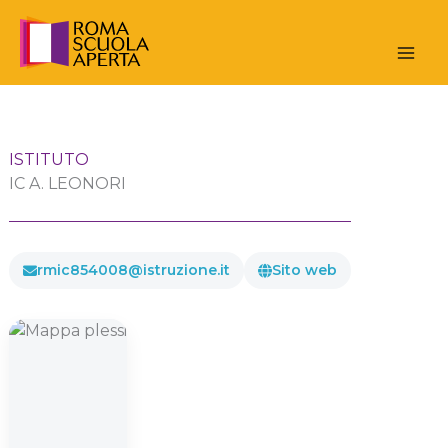
Vai
al
contenuto
ISTITUTO
IC A. LEONORI
rmic854008@istruzione.it
Sito web