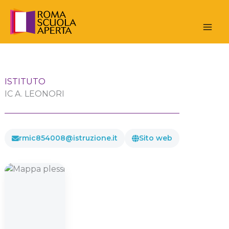
Vai
al
contenuto
ISTITUTO
IC A. LEONORI
rmic854008@istruzione.it
Sito web