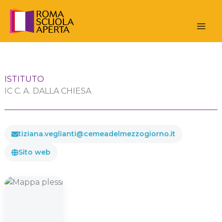
Vai
al
contenuto
ISTITUTO
IC C. A. DALLA CHIESA
tiziana.veglianti@cemeadelmezzogiorno.it
Sito web