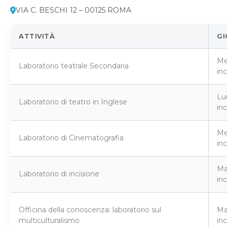
VIA C. BESCHI 12 – 00125 ROMA
ATTIVITÀ
GI
Me
Laboratorio teatrale Secondaria
inc
Lu
Laboratorio di teatro in Inglese
inc
Me
Laboratorio di Cinematografia
inc
Ma
Laboratorio di incisione
inc
Officina della conoscenza: laboratorio sul
Ma
multiculturalismo
in