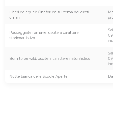
Liberi ed eguali: Cineforum sul tema dei diritti
Ma
umani
pr
Sa
Passeggiate romane: uscite a carattere
09:
storicoartistivo
in
Sa
Born to be wild: uscite a carattere naturalistico
09:
in
Notte bianca delle Scuole Aperte
Da