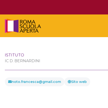
Vai
al
contenuto
ISTITUTO
IC D. BERNARDINI
noto.francesca@gmail.com
Sito web