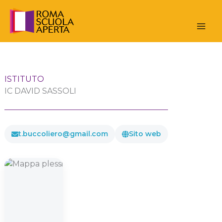
Vai
al
contenuto
ISTITUTO
IC DAVID SASSOLI
t.buccoliero@gmail.com
Sito web