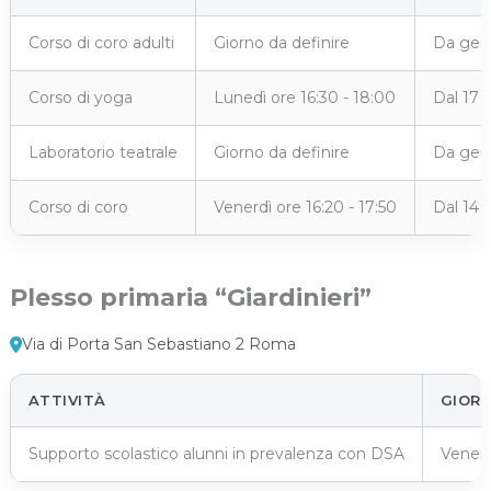
Corso di coro adulti
Giorno da definire
Da genn
Corso di yoga
Lunedì ore 16:30 - 18:00
Dal 17 
Laboratorio teatrale
Giorno da definire
Da genn
Corso di coro
Venerdì ore 16:20 - 17:50
Dal 14 
Plesso primaria “Giardinieri”
Via di Porta San Sebastiano 2 Roma
ATTIVITÀ
GIORN
Supporto scolastico alunni in prevalenza con DSA
Venerd