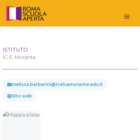
Vai
al
contenuto
ISTITUTO
IC E. Morante
melissa.barberini@icelsamorante.edu.it
Sito web