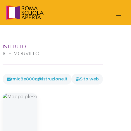
Vai
al
contenuto
ISTITUTO
IC F. MORVILLO
rmic8e800g@istruzione.it
Sito web