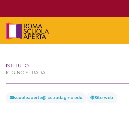
Vai
al
contenuto
ISTITUTO
IC GINO STRADA
scuoleaperte@icstradagino.edu
Sito web