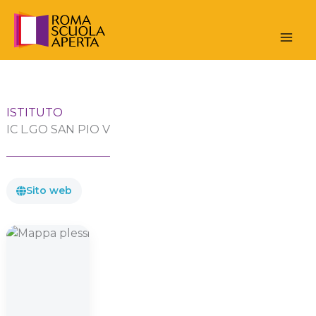
Vai
al
contenuto
ISTITUTO
IC L.GO SAN PIO V
Sito web