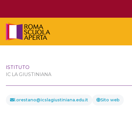
Vai
al
contenuto
ISTITUTO
IC LA GIUSTINIANA
l.orestano@icslagiustiniana.edu.it
Sito web