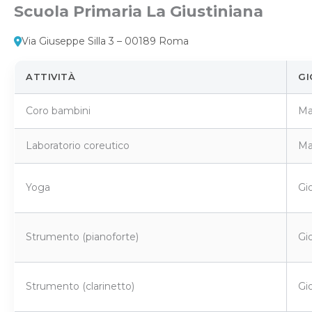
Scuola Primaria La Giustiniana
Via Giuseppe Silla 3 – 00189 Roma
ATTIVITÀ
GI
Coro bambini
Ma
Laboratorio coreutico
Mar
Yoga
Gi
Strumento (pianoforte)
Gio
Strumento (clarinetto)
Gio