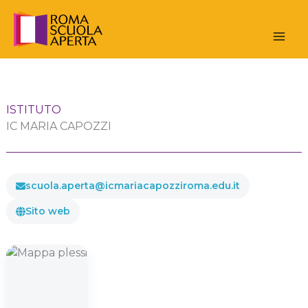
Vai
al
contenuto
ISTITUTO
IC MARIA CAPOZZI
scuola.aperta@icmariacapozziroma.edu.it
Sito web