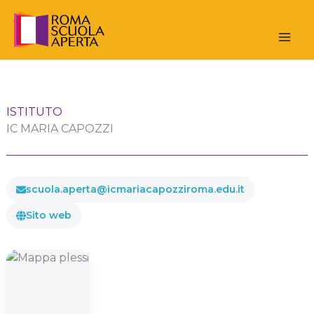
Vai
al
contenuto
ISTITUTO
IC MARIA CAPOZZI
scuola.aperta@icmariacapozziroma.edu.it
Sito web