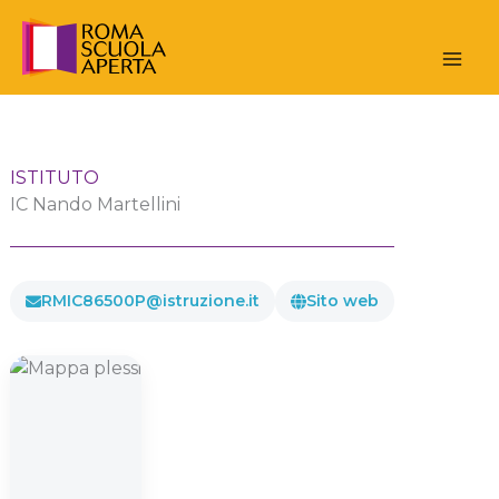
Vai
al
contenuto
ISTITUTO
IC Nando Martellini
RMIC86500P@istruzione.it
Sito web