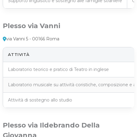
Supporto linguistico e sostegno alle famiglie straniere
Or
Plesso via Vanni
via Vanni 5 - 00166 Roma
ATTIVITÀ
Laboratorio teorico e pratico di Teatro in inglese
Laboratorio musicale su attività coristiche, composizione e
Attività di sostegno allo studio
Plesso via Ildebrando Della
Giovanna