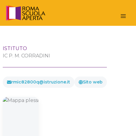
Vai
al
contenuto
ISTITUTO
IC P. M. CORRADINI
rmic82800q@istruzione.it
Sito web