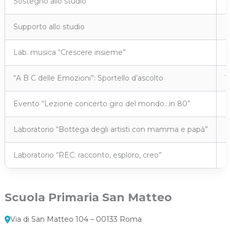
Sostegno allo studio
V
Supporto allo studio
L
Lab. musica “Crescere insieme”
L
“A B C delle Emozioni”: Sportello d’ascolto
V
Evento “Lezione concerto giro del mondo…in 80”
M
Laboratorio “Bottega degli artisti con mamma e papà”
M
Laboratorio “REC: racconto, esploro, creo”
M
Scuola Primaria San Matteo
Via di San Matteo 104 – 00133 Roma