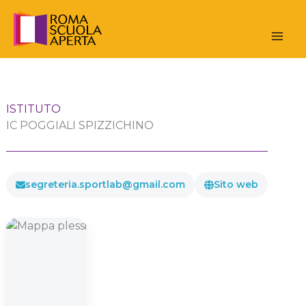
Vai
al
contenuto
ISTITUTO
IC POGGIALI SPIZZICHINO
segreteria.sportlab@gmail.com
Sito web