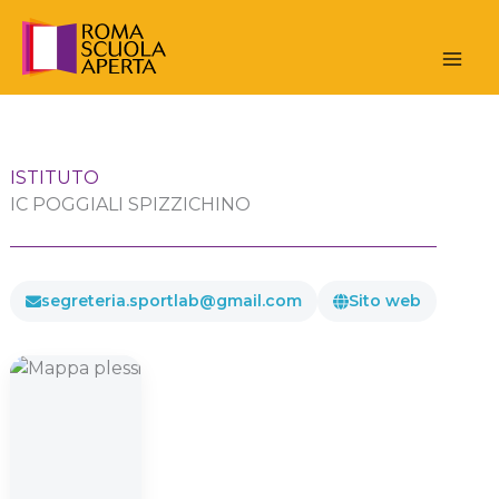
Vai
al
contenuto
ISTITUTO
IC POGGIALI SPIZZICHINO
segreteria.sportlab@gmail.com
Sito web