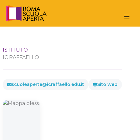
Vai
al
contenuto
ISTITUTO
IC RAFFAELLO
scuoleaperte@icraffaello.edu.it
Sito web