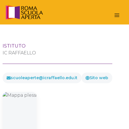
Vai
al
contenuto
ISTITUTO
IC RAFFAELLO
scuoleaperte@icraffaello.edu.it
Sito web