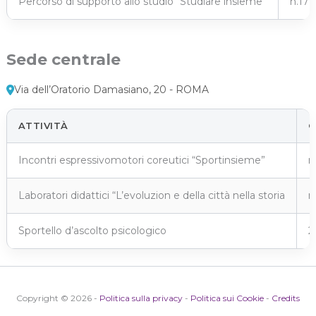
Percorso di supporto allo studio “Studiare insieme”
n.17 
Sede centrale
Via dell’Oratorio Damasiano, 20 - ROMA
ATTIVITÀ
G
Incontri espressivomotori coreutici “Sportinsieme”
n
Laboratori didattici “L’evoluzion e della città nella storia
n
Sportello d’ascolto psicologico
2
Copyright © 2026 -
Politica sulla privacy
-
Politica sui Cookie
-
Credits