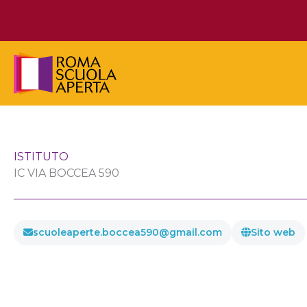
Vai
al
contenuto
ISTITUTO
IC VIA BOCCEA 590
scuoleaperte.boccea590@gmail.com
Sito web