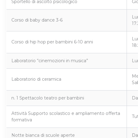
Sportello di ascolto psicologico
Gi
Lu
Corso di baby dance 3-6
17
Lu
Corso di hip hop per bambini 6-10 anni
18
Laboratorio “cinemozioni in musica”
Lu
Me
Laboratorio di ceramica
Sa
n. 1 Spettacolo teatro per bambini
Da
Attività Supporto scolastico e ampliamento offerta
Tut
formativa
Notte bianca di scuole aperte
Da