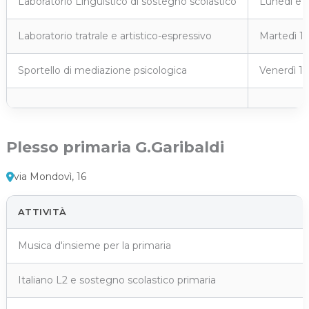
Laboratorio Linguistico di sostegno scolastico
Lunedì e G
Laboratorio tratrale e artistico-espressivo
Martedì 14
Sportello di mediazione psicologica
Venerdì 10
Plesso primaria G.Garibaldi
via Mondovì, 16
ATTIVITÀ
Musica d'insieme per la primaria
Italiano L2 e sostegno scolastico primaria