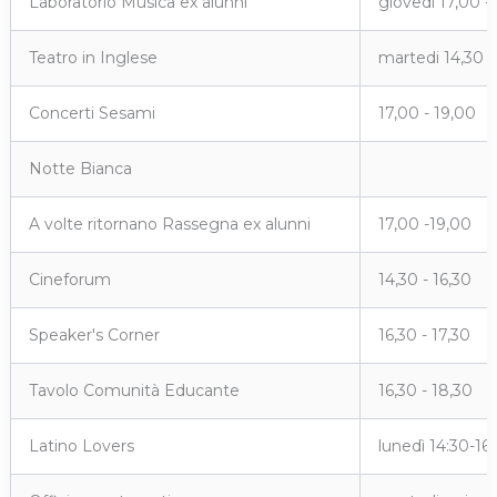
Laboratorio Musica ex alunni
giovedi 17,00 -
Teatro in Inglese
martedi 14,30 -
Concerti Sesami
17,00 - 19,00
Notte Bianca
A volte ritornano Rassegna ex alunni
17,00 -19,00
Cineforum
14,30 - 16,30
Speaker's Corner
16,30 - 17,30
Tavolo Comunità Educante
16,30 - 18,30
Latino Lovers
lunedì 14:30-16