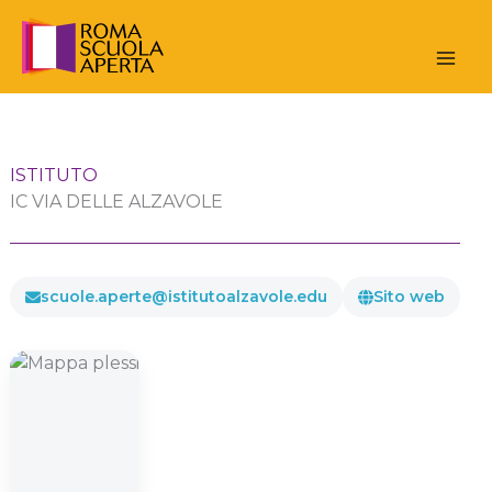
Vai
al
contenuto
ISTITUTO
IC VIA DELLE ALZAVOLE
scuole.aperte@istitutoalzavole.edu
Sito web