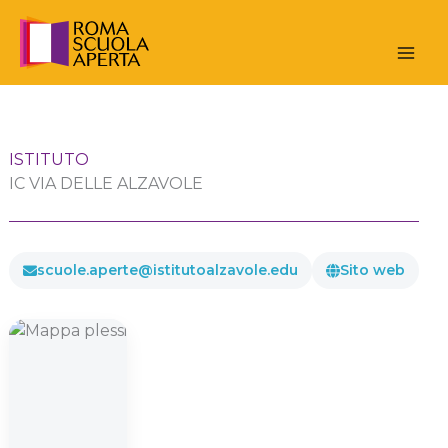
Vai
al
contenuto
ISTITUTO
IC VIA DELLE ALZAVOLE
scuole.aperte@istitutoalzavole.edu
Sito web