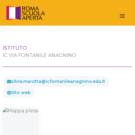
Vai
al
contenuto
ISTITUTO
IC VIA FONTANILE ANAGNINO
silvia.marotta@icfontanileanagnino.edu.it
Sito web