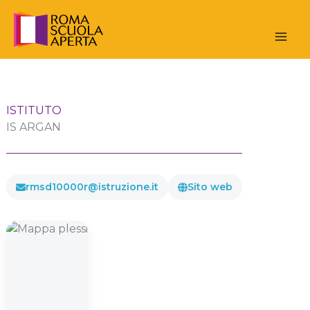
Vai
al
contenuto
ISTITUTO
IS ARGAN
rmsd10000r@istruzione.it
Sito web