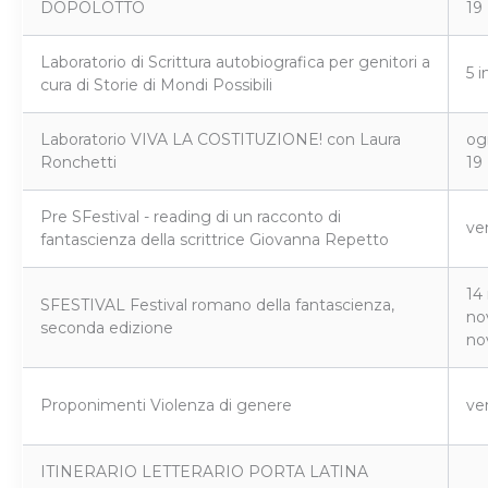
DOPOLOTTO
19
Laboratorio di Scrittura autobiografica per genitori a
5 i
cura di Storie di Mondi Possibili
Laboratorio VIVA LA COSTITUZIONE! con Laura
og
Ronchetti
19
Pre SFestival - reading di un racconto di
ve
fantascienza della scrittrice Giovanna Repetto
14
SFESTIVAL Festival romano della fantascienza,
no
seconda edizione
no
Proponimenti Violenza di genere
ve
ITINERARIO LETTERARIO PORTA LATINA