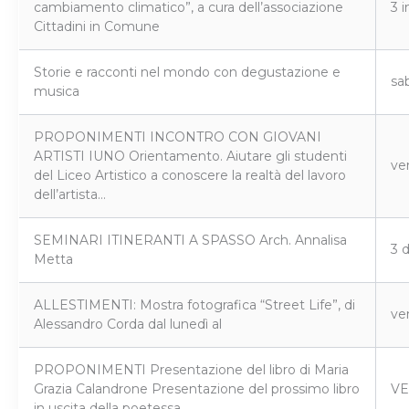
cambiamento climatico”, a cura dell’associazione
3 i
Cittadini in Comune
Storie e racconti nel mondo con degustazione e
sa
musica
PROPONIMENTI INCONTRO CON GIOVANI
ARTISTI IUNO Orientamento. Aiutare gli studenti
ve
del Liceo Artistico a conoscere la realtà del lavoro
dell’artista…
SEMINARI ITINERANTI A SPASSO Arch. Annalisa
3 
Metta
ALLESTIMENTI: Mostra fotografica “Street Life”, di
ven
Alessandro Corda dal lunedì al
PROPONIMENTI Presentazione del libro di Maria
Grazia Calandrone Presentazione del prossimo libro
VE
in uscita della poetessa.