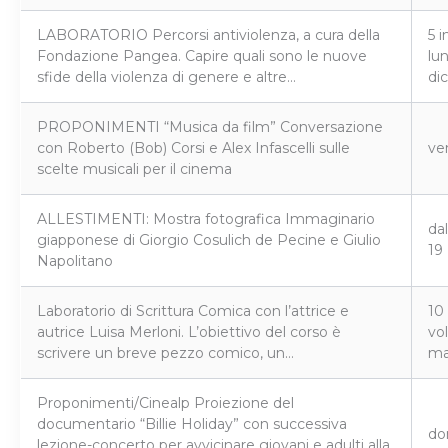
LABORATORIO Percorsi antiviolenza, a cura della
5 i
Fondazione Pangea. Capire quali sono le nuove
lu
sfide della violenza di genere e altre…
di
PROPONIMENTI “Musica da film” Conversazione
con Roberto (Bob) Corsi e Alex Infascelli sulle
ve
scelte musicali per il cinema
ALLESTIMENTI: Mostra fotografica Immaginario
dal
giapponese di Giorgio Cosulich de Pecine e Giulio
19
Napolitano
Laboratorio di Scrittura Comica con l’attrice e
10 
autrice Luisa Merloni. L’obiettivo del corso è
vol
scrivere un breve pezzo comico, un…
ma
Proponimenti/Cinealp Proiezione del
documentario “Billie Holiday” con successiva
do
lezione-concerto per avvicinare giovani e adulti alla