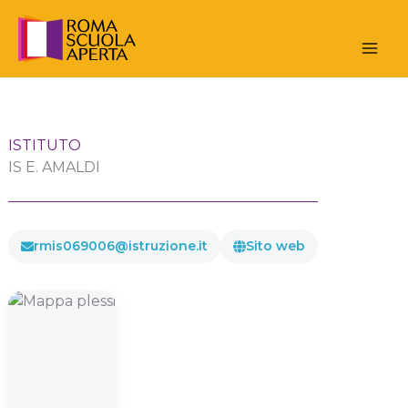
Vai
al
contenuto
ISTITUTO
IS E. AMALDI
rmis069006@istruzione.it
Sito web