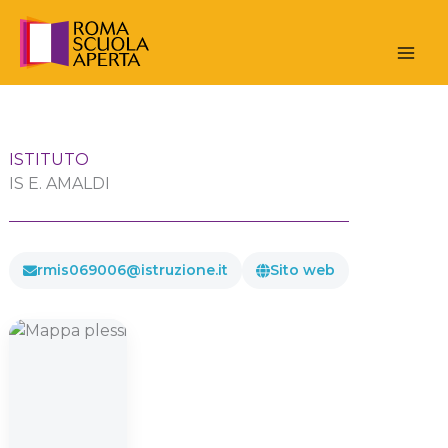
Vai
al
contenuto
ISTITUTO
IS E. AMALDI
rmis069006@istruzione.it
Sito web