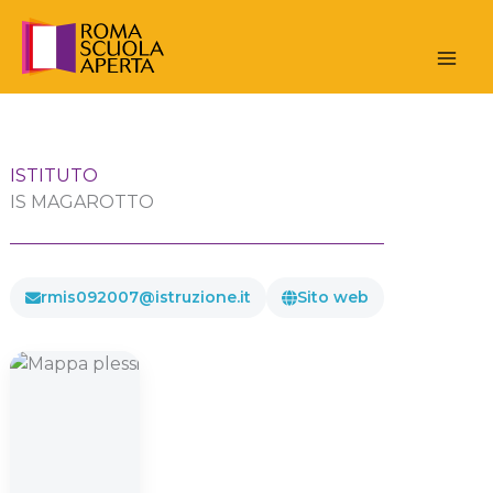
Vai
al
contenuto
ISTITUTO
IS MAGAROTTO
rmis092007@istruzione.it
Sito web