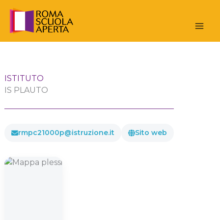
Vai
al
contenuto
ISTITUTO
IS PLAUTO
rmpc21000p@istruzione.it
Sito web