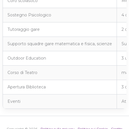
Coro scolastico
Mer
Sostegno Psicologico
4 o
Tutoraggio gare
2 o
Supporto squadre gare matematica e fisica, scienze
Sup
Outdoor Education
3 u
Corso di Teatro
mar
Apertura Biblioteca
3 o
Eventi
Att
Copyright © 2026 -
Politica sulla privacy
-
Politica sui Cookie
-
Credits