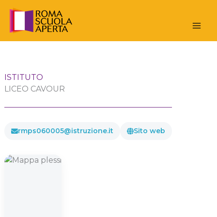
Vai
al
contenuto
ISTITUTO
LICEO CAVOUR
rmps060005@istruzione.it
Sito web