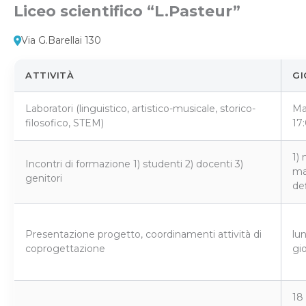
Liceo scientifico “L.Pasteur”
Via G.Barellai 130
ATTIVITÀ
GI
Laboratori (linguistico, artistico-musicale, storico-
Ma
filosofico, STEM)
17
1) 
Incontri di formazione 1) studenti 2) docenti 3)
ma
genitori
def
Presentazione progetto, coordinamenti attività di
lu
coprogettazione
gio
18