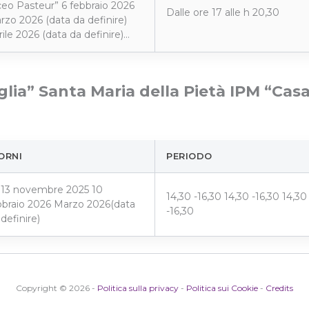
ceo Pasteur” 6 febbraio 2026
Dalle ore 17 alle h 20,30
rzo 2026 (data da definire)
rile 2026 (data da definire)…
glia” Santa Maria della Pietà IPM “Cas
ORNI
PERIODO
- 13 novembre 2025 10
14,30 -16,30 14,30 -16,30 14,30
bbraio 2026 Marzo 2026(data
-16,30
definire)
Copyright © 2026 -
Politica sulla privacy
-
Politica sui Cookie
-
Credits