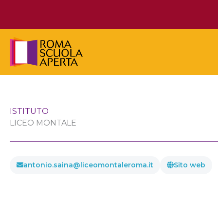
Vai
al
contenuto
ISTITUTO
LICEO MONTALE
antonio.saina@liceomontaleroma.it
Sito web